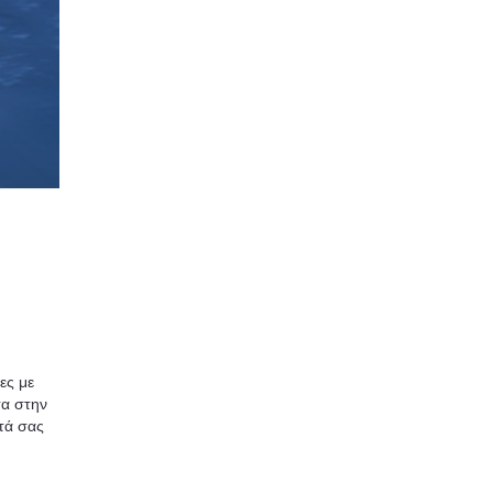
ες με
σα στην
τά σας