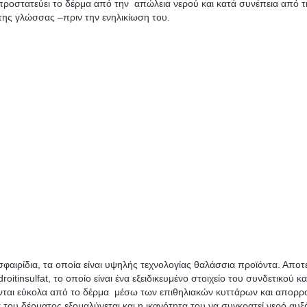
προστατεύει το δέρμα από την απώλεια νερού και κατά συνέπεια από τ
ης γλώσσας –πριν την ενηλικίωση του.
σφαιρίδια, τα οποία είναι υψηλής τεχνολογίας θαλάσσια προϊόντα. Αποτ
itinsulfat, το οποίο είναι ένα εξειδικευμένο στοιχείο του συνδετικού κα
νονται εύκολα από το δέρμα μέσω των επιθηλιακών κυττάρων και απορ
του δέρματος εξομαλύνεται και η ικανότητα του να συγκρατεί νερό αυξά