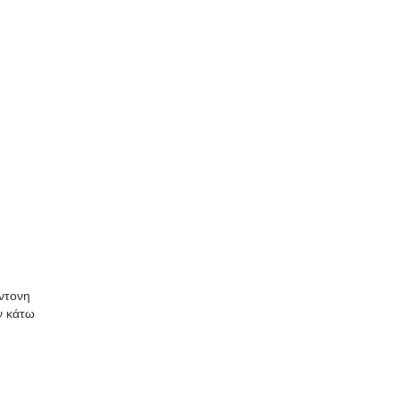
έντονη
ν κάτω