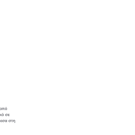
 από
κό σε
μεσα στη