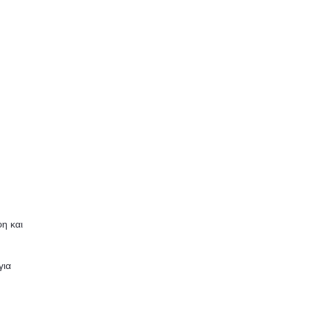
η και
.
για