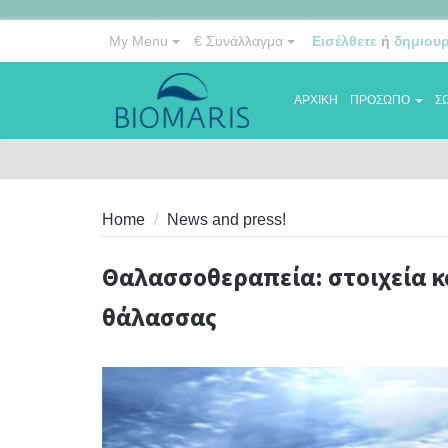
My Menu
€
Συνάλλαγμα
Εισέλθετε
ή
δημιου
ΑΡΧΙΚΗ
ΠΡΟΣΩΠΟ
Σ
Home
News and press!
Θαλασσοθεραπεία: σ
Θαλασσοθεραπεία: στοιχεία κα
θάλασσας