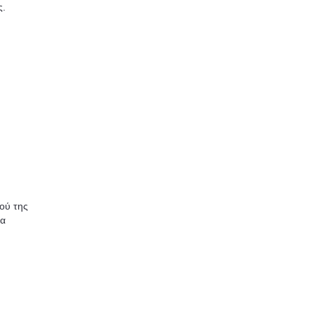
ς.
ού της
τα