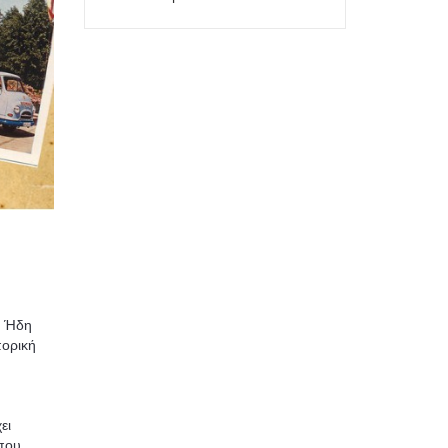
. Ήδη
πορική
ει
 που