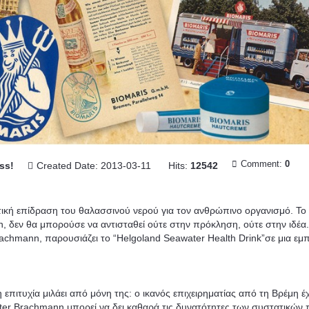
Comment:
0
ss!
Created Date: 2013-03-11
Hits:
12542
τική επίδραση του θαλασσινού νερού για τον ανθρώπινο οργανισμό. Το
 δεν θα μπορούσε να αντισταθεί ούτε στην πρόκληση, ούτε στην ιδέα
rachmann, παρουσιάζει το “Helgoland Seawater Health Drink”σε μια εμ
η επιτυχία μιλάει από μόνη της: ο ικανός επιχειρηματίας από τη Βρέμη έχ
lter Brachmann μπορεί να δει καθαρά τις δυνατότητες των συστατικών