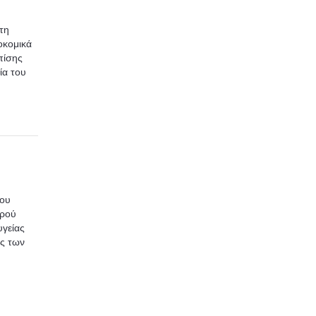
τη
οκομικά
πίσης
ία του
που
ερού
υγείας
ες των