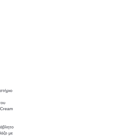
στήριο
του
n Cream
τάβλητο
βάζο με