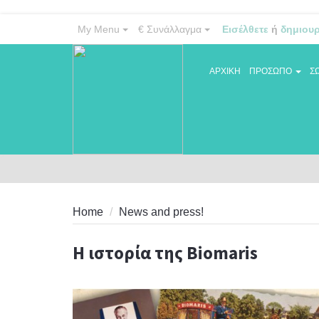
My Menu
€
Συνάλλαγμα
Εισέλθετε
ή
δημιου
ΑΡΧΙΚΗ
ΠΡΟΣΩΠΟ
Σ
Home
News and press!
Η ιστορία της Bioma
Η ιστορία της Biomaris