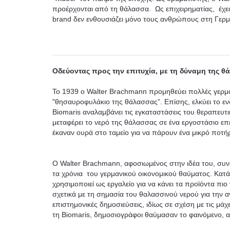
προέρχονται από τη θάλασσα. Ως επιχειρηματίας, έχει
brand δεν ενθουσιάζει μόνο τους ανθρώπους στη Γερμ
Οδεύοντας προς την επιτυχία, με τη δύναμη της 
Το 1939 ο Walter Brachmann προμηθεύει πολλές γερμαν
"θησαυροφυλάκιο της θάλασσας”. Επίσης, ελκύει το εν
Biomaris αναλαμβάνει τις εγκαταστάσεις του θεραπευτ
μεταφέρει το νερό της θάλασσας σε ένα εργοστάσιο επ
έκαναν ουρά στο ταμείο για να πάρουν ένα μικρό ποτήρ
Ο Walter Brachmann, αφοσιωμένος στην ιδέα του, συνεχί
τα χρόνια του γερμανικού οικονομικού θαύματος. Κατά τ
χρησιμοποιεί ως εργαλείο για να κάνει τα προϊόντα π
σχετικά με τη σημασία του θαλασσινού νερού για την 
επιστημονικές δημοσιεύσεις, ιδίως σε σχέση με τις μ
τη Biomaris, δημοσιογράφοι θαύμασαν το φαινόμενο, α