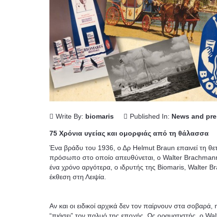
Write By:
biomaris
Published In:
News and pre
75 Χρόνια υγείας και ομορφιάς από τη θάλασσα
Ένα βράδυ του 1936, ο Δρ Helmut Braun επαινεί τη θε
πρόσωπο στο οποίο απευθύνεται, o Walter Brachmann,
ένα χρόνο αργότερα, ο ιδρυτής της Biomaris, Walter B
έκθεση στη Λειψία.
Αν και οι ειδικοί αρχικά δεν τον παίρνουν στα σοβαρά, 
“πιάσει” τον παλμό της εποχής. Ως οραματιστής, ο Wa