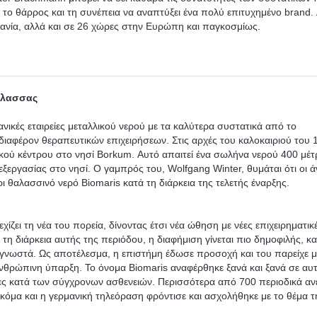
 το θάρρος και τη συνέπεια να αναπτύξει ένα πολύ επιτυχημένο brand.
ανία, αλλά και σε 26 χώρες στην Ευρώπη και παγκοσμίως.
θάλασσας
ικές εταιρείες μεταλλικού νερού με τα καλύτερα συστατικά από το
διαφέρον θεραπευτικών επιχειρήσεων. Στις αρχές του καλοκαιριού του 
ικού κέντρου στο νησί Borkum. Αυτό απαιτεί ένα σωλήνα νερού 400 μέ
εξεργασίας στο νησί. Ο γαμπρός του, Wolfgang Winter, θυμάται ότι οι 
ι θαλασσινό νερό Biomaris κατά τη διάρκεια της τελετής έναρξης.
ζει τη νέα του πορεία, δίνοντας έτσι νέα ώθηση με νέες επιχειρηματικέ
η διάρκεια αυτής της περιόδου, η διαφήμιση γίνεται πιο δημοφιλής, κα
ιο γνωστά. Ως αποτέλεσμα, η επιστήμη έδωσε προσοχή και του παρείχε μ
ανθρώπινη ύπαρξη. Το όνομα Biomaris αναφέρθηκε ξανά και ξανά σε αυτ
άχες κατά των σύγχρονων ασθενειών. Περισσότερα από 700 περιοδικά α
κόμα και η γερμανική τηλεόραση φρόντισε και ασχολήθηκε με το θέμα τ