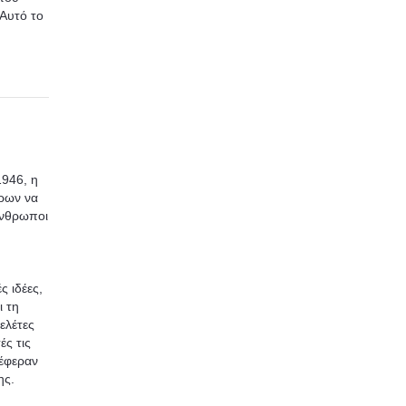
 Αυτό το
1946, η
τρων να
άνθρωποι
ς ιδέες,
ι τη
ελέτες
ές τις
νέφεραν
ης.