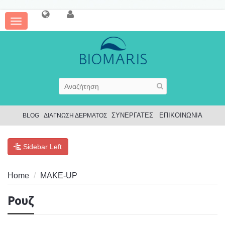
Toggle
navigation
ΣΥΝΕΡΓΑΤΕΣ
ΕΠΙΚΟΙΝΩΝΙΑ
BLOG
ΔΙΑΓΝΩΣΗ ΔΕΡΜΑΤΟΣ
Sidebar Left
Home
MAKE-UP
Ρουζ
Ρουζ