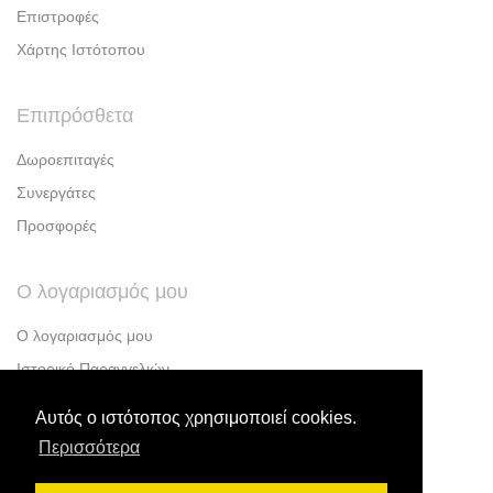
Επιστροφές
Χάρτης Ιστότοπου
Επιπρόσθετα
Δωροεπιταγές
Συνεργάτες
Προσφορές
Ο λογαριασμός μου
Ο λογαριασμός μου
Ιστορικό Παραγγελιών
Λίστα Επιθυμιών
Αυτός ο ιστότοπος χρησιμοποιεί cookies.
Ενημερώσεις
Περισσότερα
Προσφορές