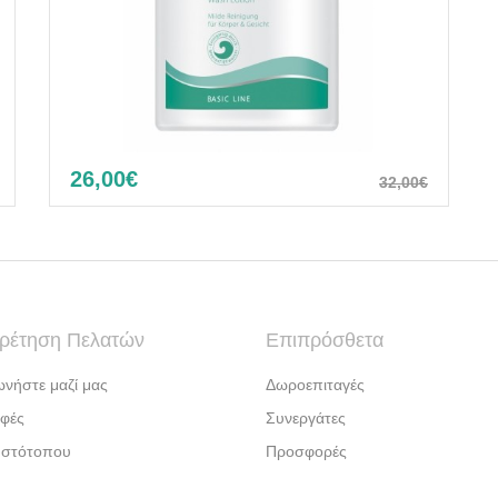
26,00€
32,00€
Wash lotion
ρέτηση Πελατών
Επιπρόσθετα
ωνήστε μαζί μας
Δωροεπιταγές
φές
Συνεργάτες
Ιστότοπου
Προσφορές