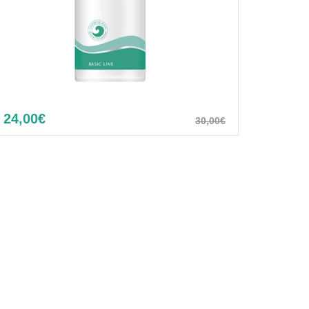
24,00€
30,00€
Skin Cleansing milk