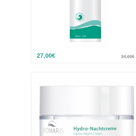
27,00€
34,00€
Algae mask