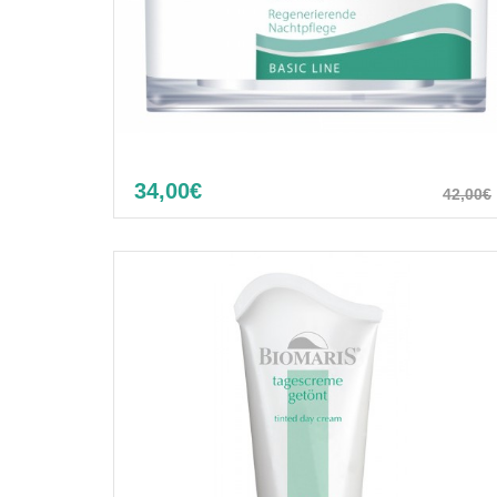
34,00€
42,00€
Hydro night cream