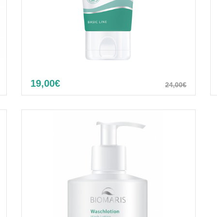
19,00€
24,00€
Sea salt scrub