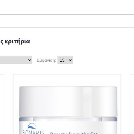
ς κριτήρια
Εμφάνιση: